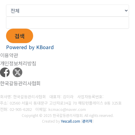
검색
Powered by KBoard
이용약관
개인정보처리방침
한국갈등관리사협회
회사명: 한국갈등관리사협회 대표자: 김미라
사업자등록번호:
주소: 02560 서울시 동대문구 고산자로34길 70 해링턴플레이스 B동 325호
전화:
02-905-6282
이메일: kcmaco@naver.com
Copyright © 2025 한국갈등관리사협회. All rights reserved.
Created by
Yescall.com
[
관리자
]