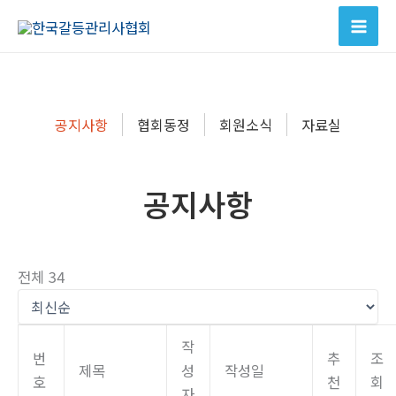
콘
텐
츠
로
건
공지사항
협회동정
회원소식
자료실
너
뛰
기
공지사항
전체 34
작
번
추
조
제목
성
작성일
호
천
회
자