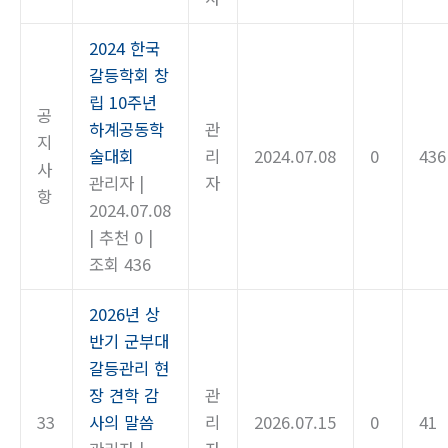
2024 한국
갈등학회 창
립 10주년
공
하계공동학
관
지
술대회
리
2024.07.08
0
436
사
관리자
|
자
항
2024.07.08
|
추천 0
|
조회 436
2026년 상
반기 군부대
갈등관리 현
장 견학 감
관
33
사의 말씀
리
2026.07.15
0
41