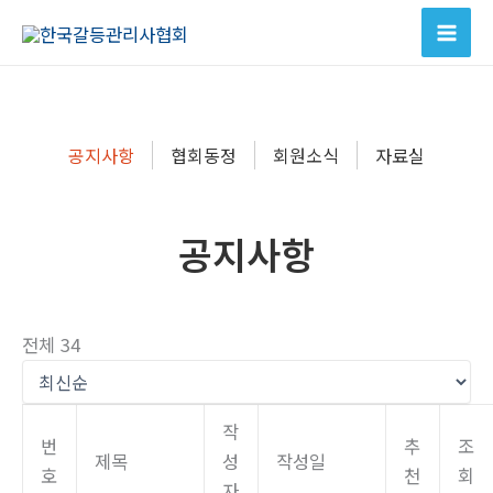
콘
텐
츠
로
건
공지사항
협회동정
회원소식
자료실
너
뛰
기
공지사항
전체 34
작
번
추
조
제목
성
작성일
호
천
회
자