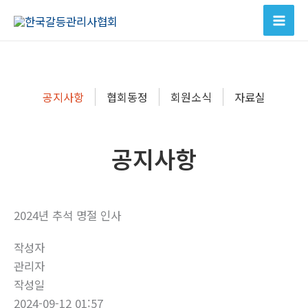
콘
텐
츠
로
건
공지사항
협회동정
회원소식
자료실
너
뛰
기
공지사항
2024년 추석 명절 인사
작성자
관리자
작성일
2024-09-12 01:57